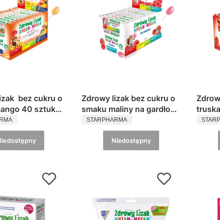
izak bez cukru o
Zdrowy lizak bez cukru o
Zdrow
ango 40 sztuk
smaku maliny na gardło
trusk
ENT
PRODUCENT
PROD
Mniam
40 sztuk Mniam-Mniam
Mnia
ARMA
STARPHARMA
STAR
Niedostępny
Niedostępny