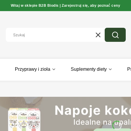
Witaj w sklepie B2B Biodis | Zarejestruj się, aby poznać ceny
Wyczyść
Szukaj
Przyprawy i zioła
Suplementy diety
P