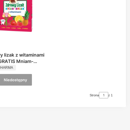
y lizak z witaminami
 GRATIS Mniam-
UCENT
m
PHARMA
Niedostępny
Strona
z 1