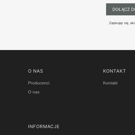
DOŁĄCZ D
Zapisując się, a
Linki w stopce
O NAS
KONTAKT
Producenci
Kontakt
O nas
INFORMACJE