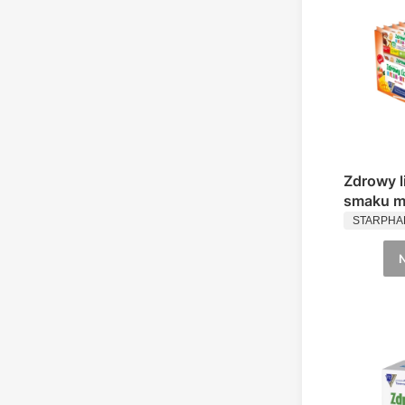
Zdrowy l
smaku m
PRODUC
Mniam-
STARPH