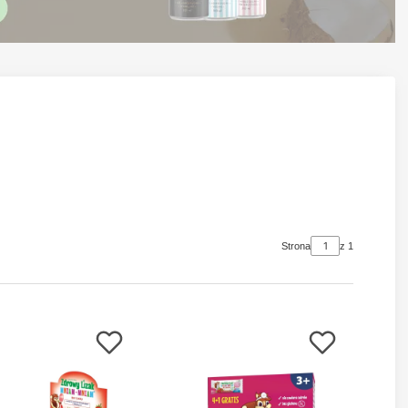
Strona
z 1