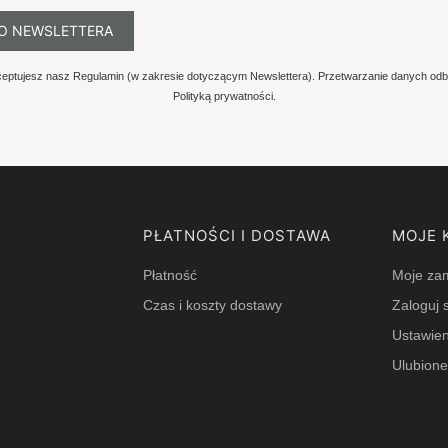
O NEWSLETTERA
kceptujesz nasz Regulamin (w zakresie dotyczącym Newslettera). Przetwarzanie danych odb
Polityką prywatności.
PŁATNOŚCI I DOSTAWA
MOJE 
Płatność
Moje za
Czas i koszty dostawy
Zaloguj s
Ustawien
Ulubion