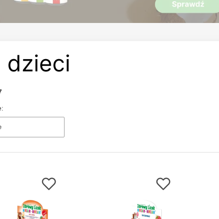
 dzieci
7
e:
e