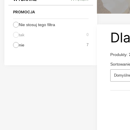
PROMOCJA
Nie stosuj tego filtra
Dla
tak
0
nie
7
Produkty:
Sortowani
Domyśln