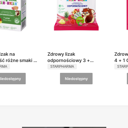
izak na
Zdrowy lizak
Zdrow
ć różne smaki 7
odpornościowy 3 +
4 + 1
ENT
PRODUCENT
PROD
naklejka Mniam-
PREZENT Mniam-Mniam
Mnia
ARMA
STARPHARMA
STAR
Niedostępny
Niedostępny