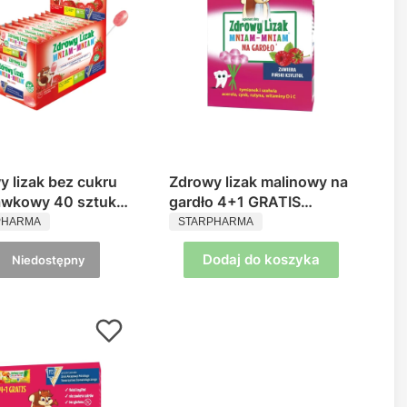
y lizak bez cukru
Zdrowy lizak malinowy na
awkowy 40 sztuk
gardło 4+1 GRATIS
UCENT
PRODUCENT
m-Mniam
Mniam-Mniam
PHARMA
STARPHARMA
Dodaj do koszyka
Niedostępny