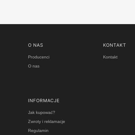
Linki w stopce
O NAS
KONTAKT
Producenci
Kontakt
O nas
INFORMACJE
Jak kupować?
Zwroty i reklamacje
Regulamin