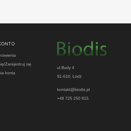
KONTO
mówienia
ię/Zarejestruj się
ul.Budy 4
ia konta
91-610, Łódź
e
kontakt@biodis.pl
+48 725 250 815