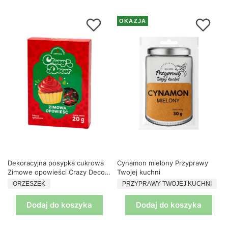
OKAZJA
Dekoracyjna posypka cukrowa
Cynamon mielony Przyprawy
Zimowe opowieści Crazy Decor
Twojej kuchni
20g
PRODUCENT
PRODUCENT
ORZESZEK
PRZYPRAWY TWOJEJ KUCHNI
Dodaj do koszyka
Dodaj do koszyka