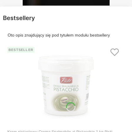
Bestsellery
Oto opis znajdujący się pod tytułem modułu bestsellery
BESTSELLER
Krem pistacjowy Crema Spalmabile al Pistacchio 1 kg Pisti