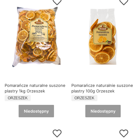
Pomarańcze naturalne suszone
Pomarańcze naturalnie suszone
plastry 1kg Orzeszek
plastry 100g Orzeszek
PRODUCENT
PRODUCENT
ORZESZEK
ORZESZEK
Niedostępny
Niedostępny