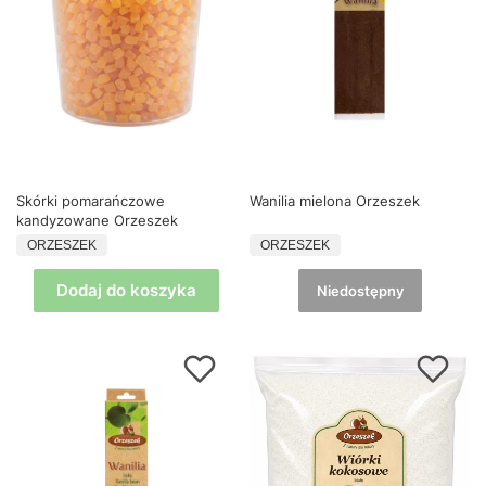
Skórki pomarańczowe
Wanilia mielona Orzeszek
kandyzowane Orzeszek
PRODUCENT
PRODUCENT
ORZESZEK
ORZESZEK
Dodaj do koszyka
Niedostępny