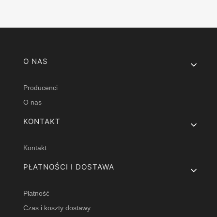
Linki w stopce
O NAS
Producenci
O nas
KONTAKT
Kontakt
PŁATNOŚCI I DOSTAWA
Płatność
Czas i koszty dostawy