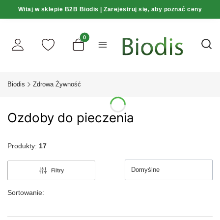
Witaj w sklepie B2B Biodis | Zarejestruj się, aby poznać ceny
Produkty w koszyku: 0. Zobacz szczegóły
Otwó
Biodis
Zdrowa Żywność
Ozdoby do pieczenia
Produkty:
17
Domyślne
Filtry
Sortowanie: