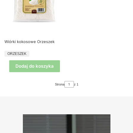
Wiórki kokosowe Orzeszek
PRODUCENT
ORZESZEK
Dodaj do koszyka
Strona
z 1