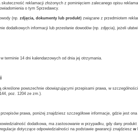
a skuteczność reklamacji złożonych z pominięciem zalecanego opisu reklam
 powiadomienia o tym Sprzedawcy.
dowody (np.
zdjęcia, dokumenty lub produkt
) związane z przedmiotem rekla
 dodatkowych informacji lub przesłanie dowodów (np. zdjęcia), jeżeli ułatwi 
 w terminie 14 dni kalendarzowych od dnia jej otrzymania.
i
ą określone powszechnie obowiązującymi przepisami prawa, w szczególnośc
 144, poz. 1204 ze zm.).
z przepisów prawa, poniżej znajdziesz szczegółowe informacje, gdzie jest on
odpowiedzialność dodatkowa, ma zastosowanie w przypadku, gdy dany produkt 
regulacje dotyczące odpowiedzialności na podstawie gwarancji znajdziesz
w 