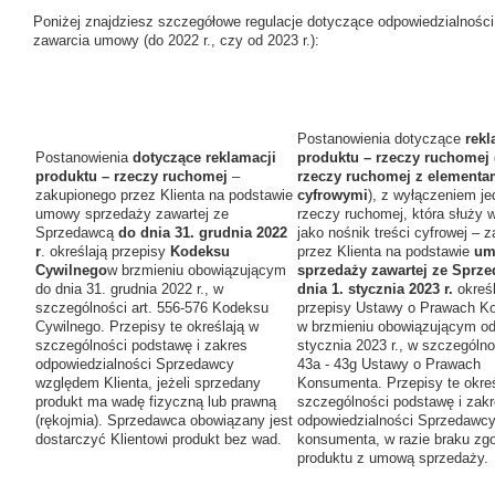
Poniżej znajdziesz szczegółowe regulacje dotyczące odpowiedzialności
zawarcia umowy (do 2022 r., czy od 2023 r.):
Postanowienia dotyczące
rekl
Postanowienia
dotyczące reklamacji
produktu – rzeczy ruchomej
produktu – rzeczy ruchomej
–
rzeczy ruchomej z elementa
zakupionego przez Klienta na podstawie
cyfrowymi
), z wyłączeniem j
umowy sprzedaży zawartej ze
rzeczy ruchomej, która służy 
Sprzedawcą
do dnia 31. grudnia 2022
jako nośnik treści cyfrowej – 
r
. określają przepisy
Kodeksu
przez Klienta na podstawie
um
Cywilnego
w brzmieniu obowiązującym
sprzedaży zawartej ze Sprz
do dnia 31. grudnia 2022 r., w
dnia 1. stycznia 2023 r.
określ
szczególności art. 556-576 Kodeksu
przepisy Ustawy o Prawach K
Cywilnego. Przepisy te określają w
w brzmieniu obowiązującym od
szczególności podstawę i zakres
stycznia 2023 r., w szczególnoś
odpowiedzialności Sprzedawcy
43a - 43g Ustawy o Prawach
względem Klienta, jeżeli sprzedany
Konsumenta. Przepisy te okreś
produkt ma wadę fizyczną lub prawną
szczególności podstawę i zak
(rękojmia). Sprzedawca obowiązany jest
odpowiedzialności Sprzedawc
dostarczyć Klientowi produkt bez wad.
konsumenta, w razie braku zg
produktu z umową sprzedaży.