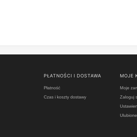
PŁATNOŚCI I DOSTAWA
MOJE 
Płatność
Moje za
Czas i koszty dostawy
Zaloguj s
Ustawien
Ulubion