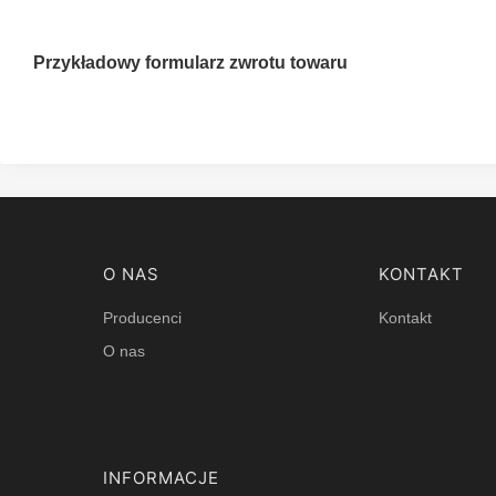
Przykładowy formularz zwrotu towaru
Linki w stopce
O NAS
KONTAKT
Producenci
Kontakt
O nas
INFORMACJE