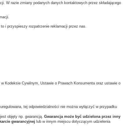
acji. W razie zmiany podanych danych kontaktowych przez składającego
macji.
to i przyspieszy rozpatrzenie reklamacji przez nas.
i w Kodeksie Cywilnym, Ustawie o Prawach Konsumenta oraz ustawie o
a uregulowana, tej odpowiedzialności nie można wyłączyć w przypadku
jest objęty np. gwarancją.
Gwarancja może być udzielona przez inny
karcie gwarancyjnej
lub w innym miejscu dotyczącym udzielenia