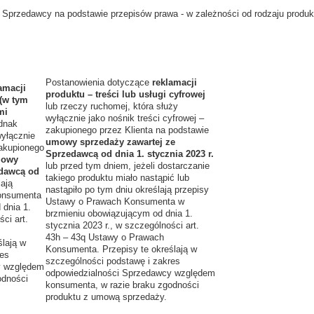
 Sprzedawcy na podstawie przepisów prawa - w zależności od rodzaju produkt
Postanowienia dotyczące
reklamacji
amacji
produktu – treści lub usługi cyfrowej
 (w tym
lub rzeczy ruchomej, która służy
mi
wyłącznie jako nośnik treści cyfrowej –
ednak
zakupionego przez Klienta na podstawie
wyłącznie
umowy sprzedaży zawartej ze
zakupionego
Sprzedawcą od dnia 1. stycznia 2023 r.
owy
lub przed tym dniem, jeżeli dostarczanie
edawcą od
takiego produktu miało nastąpić lub
ają
nastąpiło po tym dniu określają przepisy
onsumenta
Ustawy o Prawach Konsumenta w
 dnia 1.
brzmieniu obowiązującym od dnia 1.
ci art.
stycznia 2023 r., w szczególności art.
43h – 43q Ustawy o Prawach
lają w
Konsumenta. Przepisy te określają w
res
szczególności podstawę i zakres
y względem
odpowiedzialności Sprzedawcy względem
odności
konsumenta, w razie braku zgodności
produktu z umową sprzedaży.