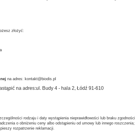
ożesz złożyć:
a
znej
na adres: kontakt@biodis.pl
stąpić na adres:ul. Budy 4 - hala 2, Łódź 91-610
szczególności rodzaju i daty wystąpienia nieprawidłowości lub braku zgodnoś
czenia o obniżeniu ceny albo odstąpieniu od umowy lub innego roszczenia;
pieszy rozpatrzenie reklamacji.