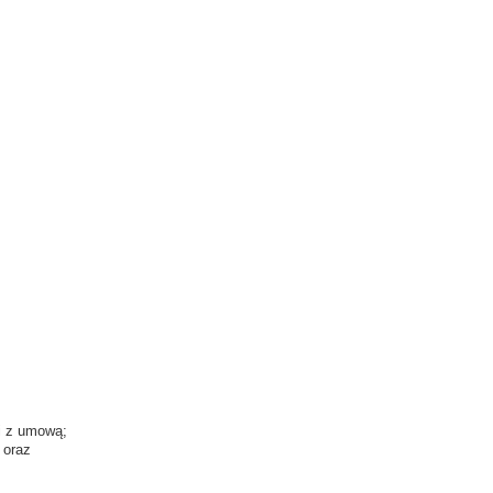
ci z umową;
 oraz