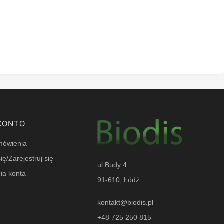
KONTO
mówienia
ię/Zarejestruj się
ul.Budy 4
ia konta
91-610, Łódź
e
kontakt@biodis.pl
+48 725 250 815