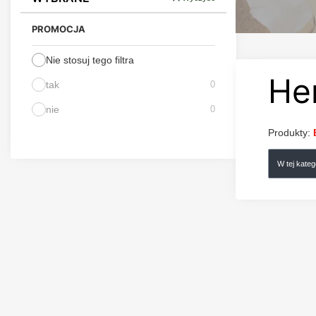
PROMOCJA
Nie stosuj tego filtra
He
tak
0
nie
0
Produkty:
W tej kate