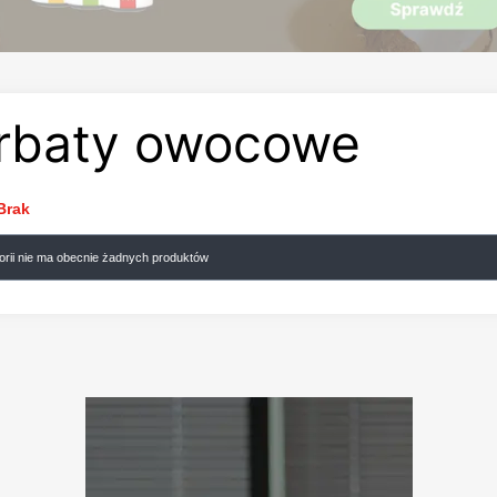
rbaty owocowe
Brak
gorii nie ma obecnie żadnych produktów