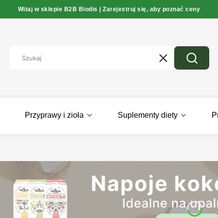
Witaj w sklepie B2B Biodis | Zarejestruj się, aby poznać ceny
Wyczyść
Szukaj
Przyprawy i zioła
Suplementy diety
P