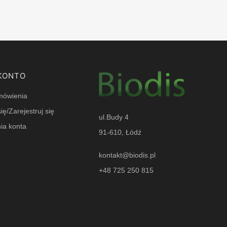
KONTO
mówienia
ię/Zarejestruj się
ul.Budy 4
ia konta
91-610, Łódź
e
kontakt@biodis.pl
+48 725 250 815