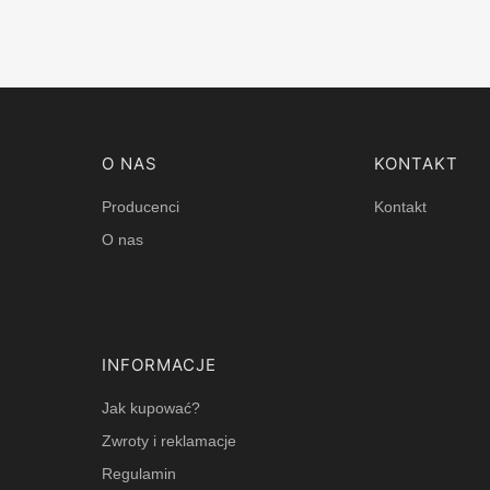
Linki w stopce
O NAS
KONTAKT
Producenci
Kontakt
O nas
INFORMACJE
Jak kupować?
Zwroty i reklamacje
Regulamin