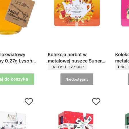
elokwiatowy
Kolekcja herbat w
Kolekc
wy 0.27g Łysoń
metalowej puszce Super
metal
ENT
PRODUCENT
PROD
Goodness Collection
Ultima
ENGLISH TEA SHOP
ENGLI
English Tea Shop
Engli
aj do koszyka
Niedostępny