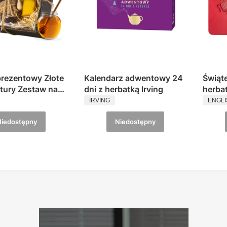
rezentowy Złote
Kalendarz adwentowy 24
Świąt
tury Zestaw na
dni z herbatką Irving
herba
ENT
PRODUCENT
PROD
Miód Świece
szt. 
IRVING
ENGLI
COLLE
Niedostępny
Niedostępny
Shop