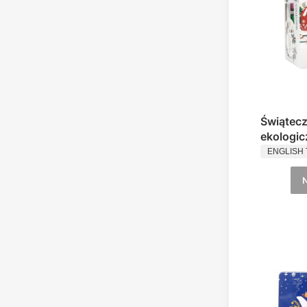
Świątecz
ekologi
PRODUC
piramidk
ENGLISH 
Shop (bi