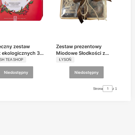
eczny zestaw
Zestaw prezentowy
t ekologicznych 36
Miodowe Słodkości z
UCENT
PRODUCENT
PREMIUM HOLIDAY
Piernikowym Twistem
SH TEA SHOP
ŁYSOŃ
CTION English Tea
Łysoń
Niedostępny
Niedostępny
Strona
z 1