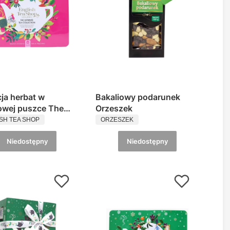
ja herbat w
Bakaliowy podarunek
owej puszce The
Orzeszek
UCENT
PRODUCENT
te Tea Collection
SH TEA SHOP
ORZESZEK
sh Tea Shop
Niedostępny
Niedostępny