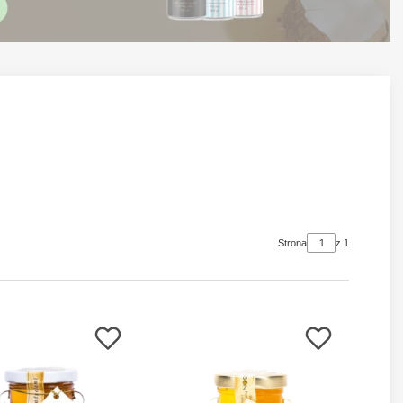
Strona
z 1