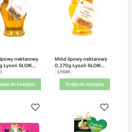
Miód lipowy nektarowy
g Łysoń SŁOIK
0,270g Łysoń SŁOIK
UCENT
PRODUCENT
RA
AMFORA
Ń
ŁYSOŃ
odaj do koszyka
Dodaj do koszyka