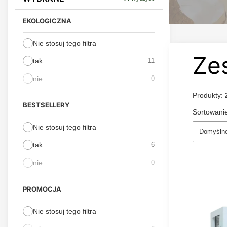
EKOLOGICZNA
Nie stosuj tego filtra
Ze
tak
11
nie
0
Produkty:
BESTSELLERY
Sortowani
Nie stosuj tego filtra
Domyśln
tak
6
nie
0
PROMOCJA
Nie stosuj tego filtra