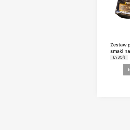
Zestaw p
smaki na
PRODUC
Prezent 
ŁYSOŃ