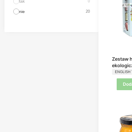
tak
0
nie
20
Zestaw h
ekologi
PRODUC
piramidk
ENGLISH 
Wellness
Dod
English 