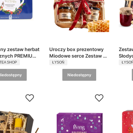
ny zestaw herbat
Uroczy box prezentowy
Zesta
cznych PREMIUM
Miodowe serce Zestaw na
Słodyc
ENT
PRODUCENT
PROD
Y COLLECTION
Prezent Miód czekolada
przyj
TEA SHOP
ŁYSOŃ
ŁYSO
Tea Shop
krem
stylu 
Niedostępny
Niedostępny
Miód 
Krem