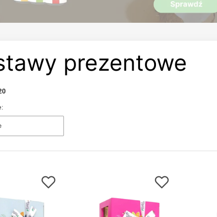
stawy prezentowe
20
e:
e