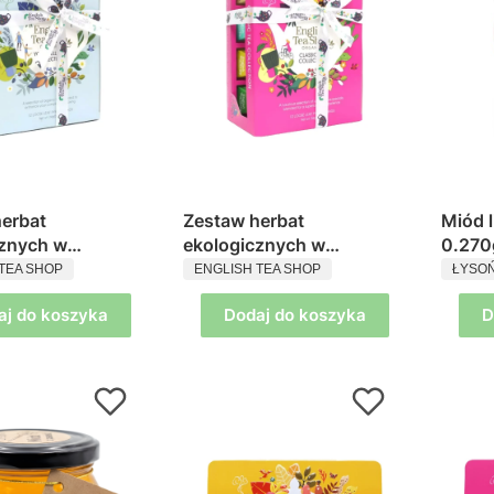
erbat
Zestaw herbat
Miód lipowy nektarowy
cznych w
ekologicznych w
0.270
ENT
PRODUCENT
PROD
ach Your
piramidkach Classic Tea
AMFO
TEA SHOP
ENGLISH TEA SHOP
ŁYSO
 Collection
Collection English Tea
aj do koszyka
Dodaj do koszyka
D
Tea Shop
Shop