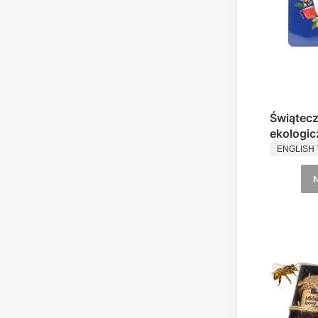
Świątecz
ekologi
PRODUC
HOLIDA
ENGLISH 
English 