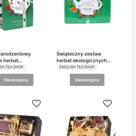
arodzeniowy
Świąteczny zestaw
w herbat
herbat ekologicznych
UCENT
PRODUCENT
gicznych w
PREMIUM HOLIDAY
SH TEA SHOP
ENGLISH TEA SHOP
idkach English Tea
COLLECTION English Tea
zielony)
Niedostępny
Shop
Niedostępny