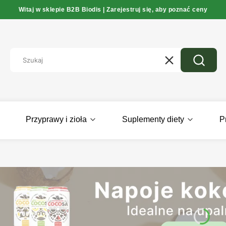
Witaj w sklepie B2B Biodis | Zarejestruj się, aby poznać ceny
Wyczyść
Szukaj
Przyprawy i zioła
Suplementy diety
P