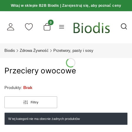
Witaj w sklepie B2B Biodis | Zarejestruj się, aby poznać ceny
Produkty w koszyku: 0. Zobacz szczegóły
Otwó
Biodis
Zdrowa Żywność
Przetwory, pasty i sosy
Przeciery owocowe
Produkty:
Brak
Filtry
W tej kategorii nie ma obecnie żadnych produktów