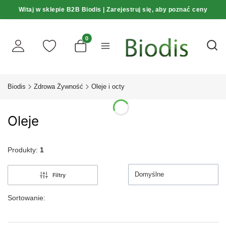
Witaj w sklepie B2B Biodis | Zarejestruj się, aby poznać ceny
Produkty w koszyku: 0. Zobacz szczegóły
Otwó
Biodis
Zdrowa Żywność
Oleje i octy
Oleje
Produkty:
1
Domyślne
Filtry
Sortowanie: