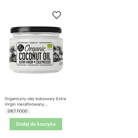
Organiczny olej kokosowy Extra
Virgin nierafinowany
nieperfumowany 250 ml Diet
PRODUCENT
DIET FOOD
Food
Dodaj do koszyka