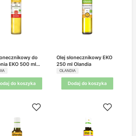
słonecznikowy do
Olej słonecznikowy EKO
nia EKO 500 ml
250 ml Olandia
UCENT
PRODUCENT
ia
IA
OLANDIA
odaj do koszyka
Dodaj do koszyka