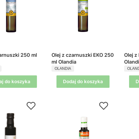
zarnuszki 250 ml
Olej z czarnuszki EKO 250
Olej z
ml Olandia
Oland
ENT
PRODUCENT
PROD
OLANDIA
OLAND
aj do koszyka
Dodaj do koszyka
D