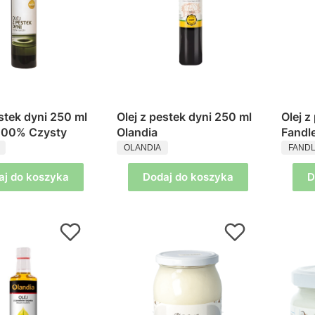
estek dyni 250 ml
Olej z pestek dyni 250 ml
Olej z
 100% Czysty
Olandia
Fandl
ENT
PRODUCENT
PROD
OLANDIA
FAND
aj do koszyka
Dodaj do koszyka
D