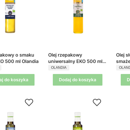
pakowy o smaku
Olej rzepakowy
Olej 
O 500 ml Olandia
uniwersalny EKO 500 ml
smaże
ENT
PRODUCENT
PROD
Olandia
Oland
OLANDIA
OLAND
aj do koszyka
Dodaj do koszyka
D