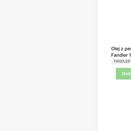
Olej z p
Fandler
PRODUC
FANDLER
Dod