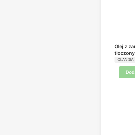
Olej z z
tłoczony
PRODUC
Olandia
OLANDIA
Dod