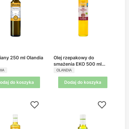
niany 250 ml Olandia
Olej rzepakowy do
smażenia EKO 500 ml
UCENT
PRODUCENT
Olandia
IA
OLANDIA
odaj do koszyka
Dodaj do koszyka