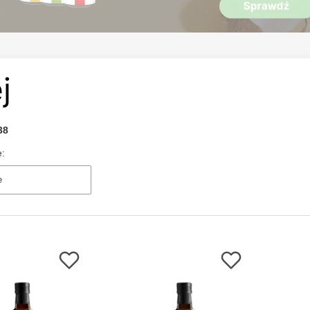
j
38
e:
e