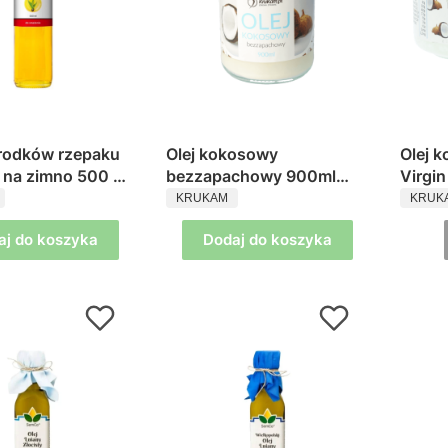
arodków rzepaku
Olej kokosowy
Olej 
 na zimno 500 ml
bezzapachowy 900ml
Virgi
ENT
PRODUCENT
PROD
Krukam
Kruk
KRUKAM
KRUK
aj do koszyka
Dodaj do koszyka