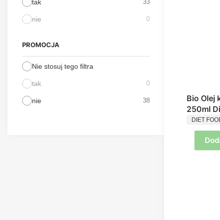
tak
33
nie
0
PROMOCJA
Nie stosuj tego filtra
tak
0
Bio Ole
nie
38
250ml Di
PRODUC
DIET FOO
Dod