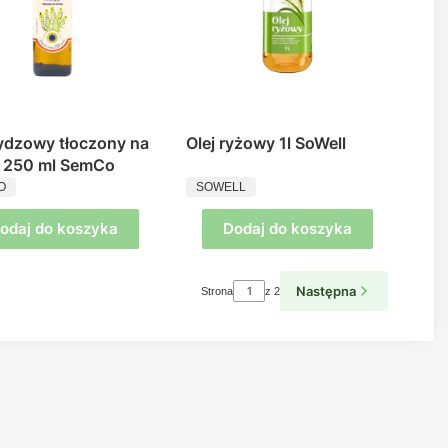
Rydzowy tłoczony na
Olej ryżowy 1l SoWell
 250 ml SemCo
UCENT
PRODUCENT
O
SOWELL
odaj do koszyka
Dodaj do koszyka
Następna
Strona
z 2