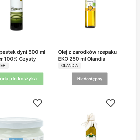
 pestek dyni 500 ml
Olej z zarodków rzepaku
er 100% Czysty
EKO 250 ml Olandia
UCENT
PRODUCENT
LER
OLANDIA
odaj do koszyka
Niedostępny