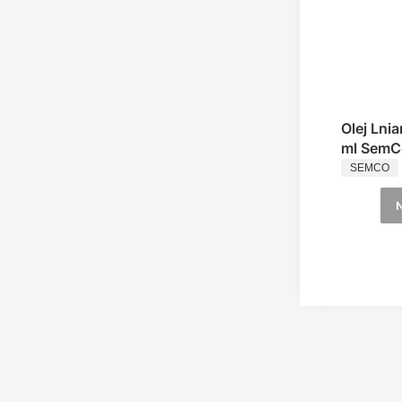
Olej Lni
ml SemC
PRODUC
SEMCO