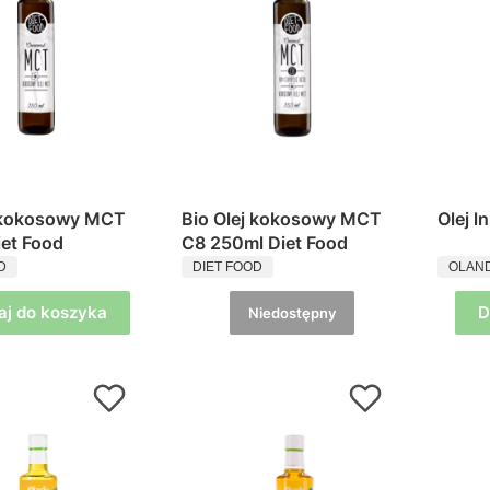
j kokosowy MCT
Bio Olej kokosowy MCT
Olej l
et Food
C8 250ml Diet Food
ENT
PRODUCENT
PROD
D
DIET FOOD
OLAND
aj do koszyka
D
Niedostępny