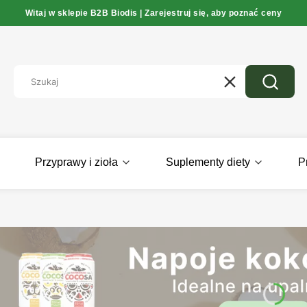
Witaj w sklepie B2B Biodis | Zarejestruj się, aby poznać ceny
Wyczyść
Szukaj
Przyprawy i zioła
Suplementy diety
P