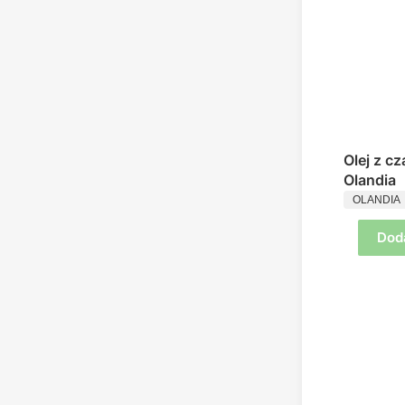
Olej z c
Olandia
PRODUC
OLANDIA
Dod