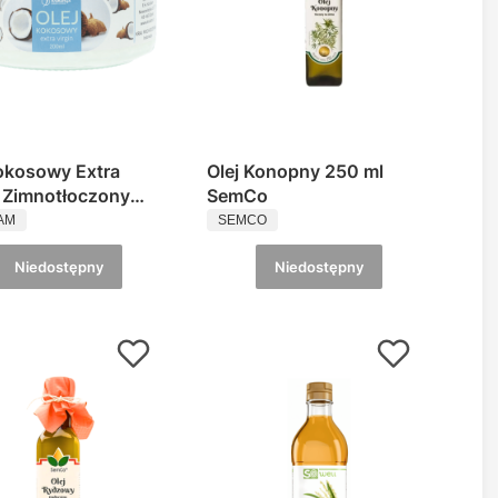
kokosowy Extra
Olej Konopny 250 ml
n Zimnotłoczony
SemCo
UCENT
PRODUCENT
am
AM
SEMCO
Niedostępny
Niedostępny