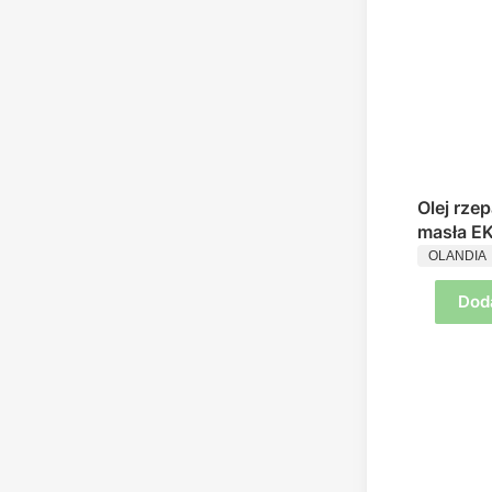
Olej rze
masła EK
PRODUC
OLANDIA
Dod