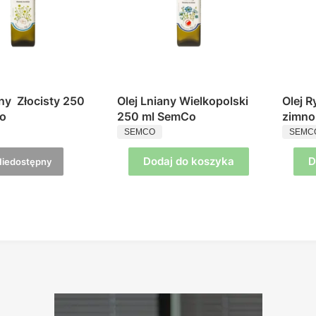
any Złocisty 250
Olej Lniany Wielkopolski
Olej 
o
250 ml SemCo
zimno
ENT
PRODUCENT
PROD
SEMCO
SEMC
Dodaj do koszyka
D
Niedostępny