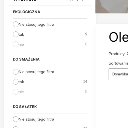
EKOLOGICZNA
Nie stosuj tego filtra
Ole
tak
9
nie
0
Produkty:
DO SMAŻENIA
Sortowani
Nie stosuj tego filtra
Domyśln
tak
14
nie
0
DO SAŁATEK
Nie stosuj tego filtra