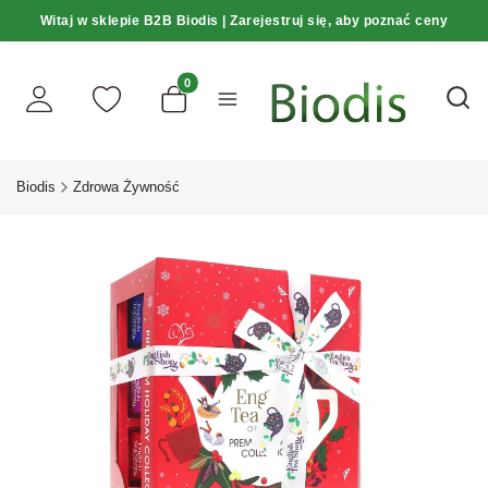
Witaj w sklepie B2B Biodis | Zarejestruj się, aby poznać ceny
Produkty w koszyku: 0. Zobacz szczegóły
Otwó
Biodis
Zdrowa Żywność