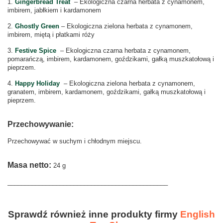
1.
Gingerbread Treat
– Ekologiczna czarna herbata z cynamonem,
imbirem, jabłkiem i kardamonem
2.
Ghostly Green
– Ekologiczna zielona herbata z cynamonem,
imbirem, miętą i płatkami róży
3.
Festive Spice
– Ekologiczna czarna herbata z cynamonem,
pomarańczą, imbirem, kardamonem, goździkami, gałką muszkatołową i
pieprzem.
4.
Happy Holiday
– Ekologiczna zielona herbata z cynamonem,
granatem, imbirem, kardamonem, goździkami, gałką muszkatołową i
pieprzem.
Przechowywanie:
Przechowywać w suchym i chłodnym miejscu.
M
a
sa netto:
24 g
______________________________________________
Sprawdź również inne produkty firmy
English