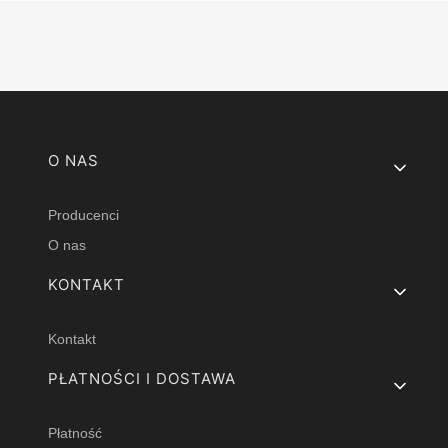
Linki w stopce
O NAS
Producenci
O nas
KONTAKT
Kontakt
PŁATNOŚCI I DOSTAWA
Płatność