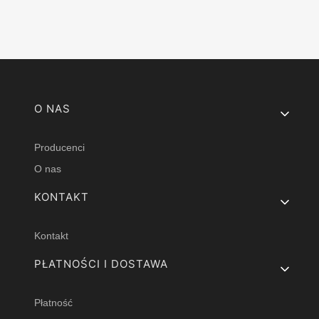
Linki w stopce
O NAS
Producenci
O nas
KONTAKT
Kontakt
PŁATNOŚCI I DOSTAWA
Płatność