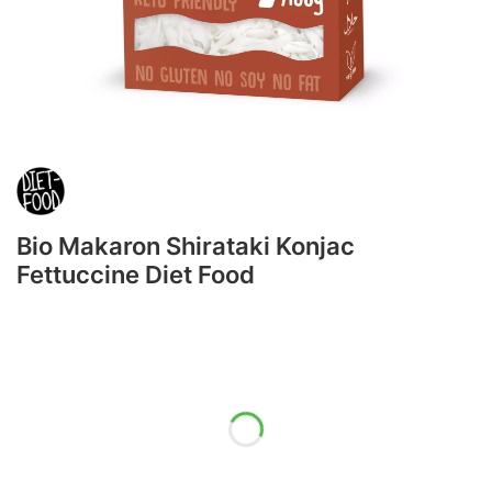
Bio Makaron Shirataki Konjac
Fettuccine Diet Food
Wybierz wariant produktu:
Poszczególne warianty mogą różnić się ceną
*
gramatura
Wybierz