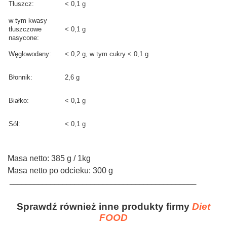
Tłuszcz:
< 0,1 g
w tym kwasy
tłuszczowe
< 0,1 g
nasycone:
Węglowodany:
< 0,2 g, w tym cukry < 0,1 g
Błonnik:
2,6 g
Białko:
< 0,1 g
Sól:
< 0,1 g
Masa netto: 385 g / 1kg
Masa netto po odcieku: 300 g
______________________________________________
Sprawdź również inne produkty firmy
Diet
FOOD