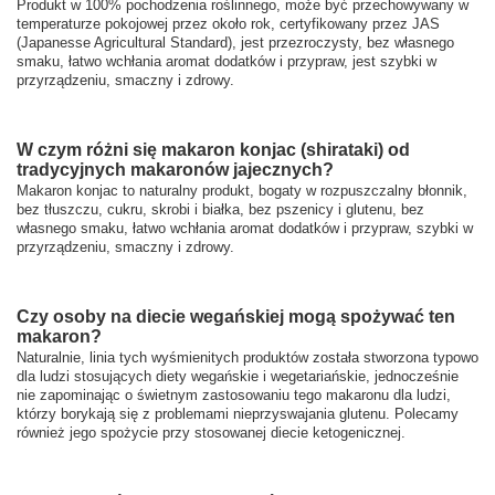
Produkt w 100% pochodzenia roślinnego, może być przechowywany w
temperaturze pokojowej przez około rok, certyfikowany przez JAS
(Japanesse Agricultural Standard), jest przezroczysty, bez własnego
smaku, łatwo wchłania aromat dodatków i przypraw, jest szybki w
przyrządzeniu, smaczny i zdrowy.
W czym różni się makaron konjac (shirataki) od
tradycyjnych makaronów jajecznych?
Makaron konjac to naturalny produkt, bogaty w rozpuszczalny błonnik,
bez tłuszczu, cukru, skrobi i białka, bez pszenicy i glutenu, bez
własnego smaku, łatwo wchłania aromat dodatków i przypraw, szybki w
przyrządzeniu, smaczny i zdrowy.
Czy osoby na diecie wegańskiej mogą spożywać ten
makaron?
Naturalnie, linia tych wyśmienitych produktów została stworzona typowo
dla ludzi stosujących diety wegańskie i wegetariańskie, jednocześnie
nie zapominając o świetnym zastosowaniu tego makaronu dla ludzi,
którzy borykają się z problemami nieprzyswajania glutenu. Polecamy
również jego spożycie przy stosowanej diecie ketogenicznej.