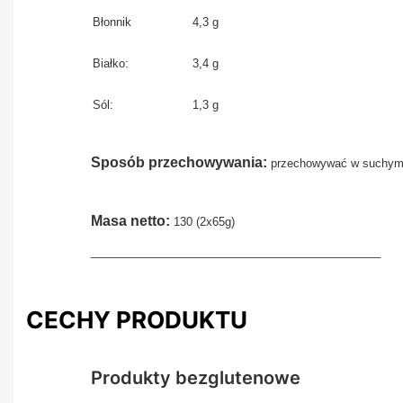
Błonnik
4,3 g
Białko:
3,4 g
Sól:
1,3 g
Sposób przechowywania:
przechowywać w suchym 
Masa netto:
130 (2x65g)
______________________________________________
CECHY PRODUKTU
Produkty bezglutenowe