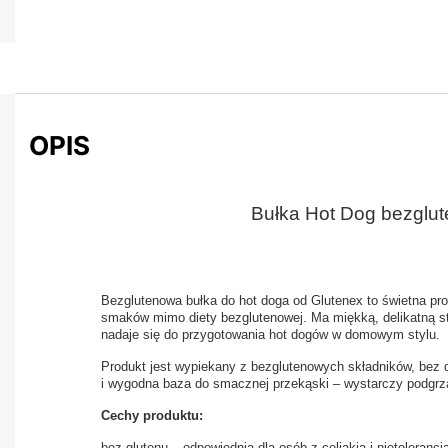
OPIS
Bułka Hot Dog bezglu
Bezglutenowa bułka do hot doga od Glutenex to świetna pro
smaków mimo diety bezglutenowej. Ma miękką, delikatną str
nadaje się do przygotowania hot dogów w domowym stylu.
Produkt jest wypiekany z bezglutenowych składników, bez
i wygodna baza do smacznej przekąski – wystarczy podgrza
Cechy produktu:
bez glutenu – odpowiednia dla osób z celiakią i nietolerancj