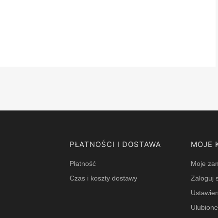
PŁATNOŚCI I DOSTAWA
MOJE 
Płatność
Moje za
Czas i koszty dostawy
Zaloguj s
Ustawien
Ulubion