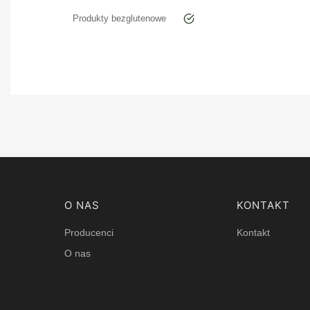
Produkty bezglutenowe
tak
Linki w stopce
O NAS
KONTAKT
Producenci
Kontakt
O nas