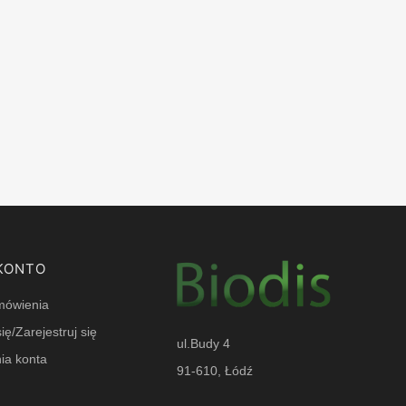
KONTO
mówienia
ię/Zarejestruj się
ul.Budy 4
ia konta
91-610, Łódź
e