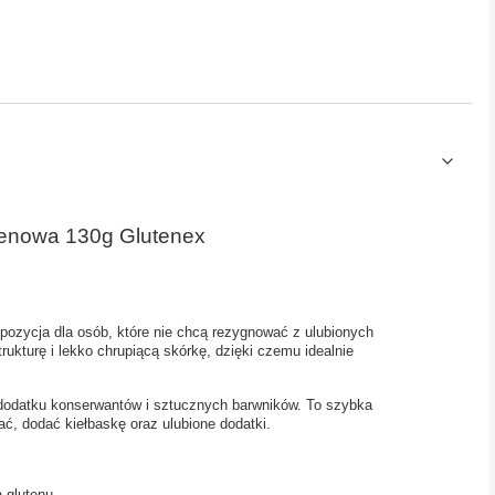
tenowa 130g Glutenex
pozycja dla osób, które nie chcą rezygnować z ulubionych
ukturę i lekko chrupiącą skórkę, dzięki czemu idealnie
 dodatku konserwantów i sztucznych barwników. To szybka
ć, dodać kiełbaskę oraz ulubione dodatki.
ą glutenu,