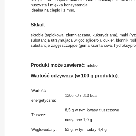
puszysta i miękka konsystencja,
idealna na ciepło i zimno,
Skład:
skrobie (tapiokowa, ziemniaczana, kukurydziana), mąki (ry
substancja utrzymująca wilgoć (glicerol), cukier, błonnik roś
substancje zagęszczające (guma ksantanowa, hydroksypropy
Produkt może zawierać:
mleko
Wartość odżywcza (w 100 g produktu):
Wartość
1306 kJ / 310 kcal
energetyczna:
8,5 g w tym kwasy tłuszczowe
Tłuszcz:
nasycone 1,0 g
Węglowodany:
53 g, w tym cukry 4,4 g