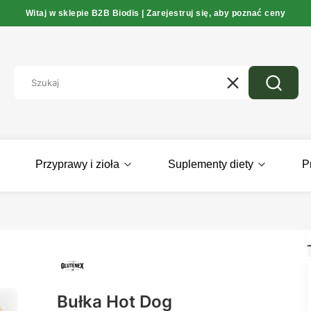
Witaj w sklepie B2B Biodis | Zarejestruj się, aby poznać ceny
Wyczyść
Szukaj
Przyprawy i zioła
Suplementy diety
P
Bułka Hot Dog