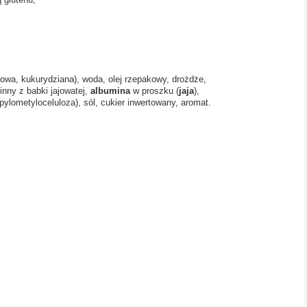
żowa, kukurydziana), woda, olej rzepakowy, drożdże,
linny z babki jajowatej,
albumina
w proszku (
jaja
),
lometyloceluloza), sól, cukier inwertowany, aromat.