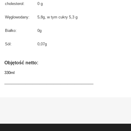
cholesterol:
0 g
Węglowodany:
5,8g, w tym cukry 5,3 g
Białko:
0g
Sól:
0,07g
Objętość netto:
330ml
______________________________________