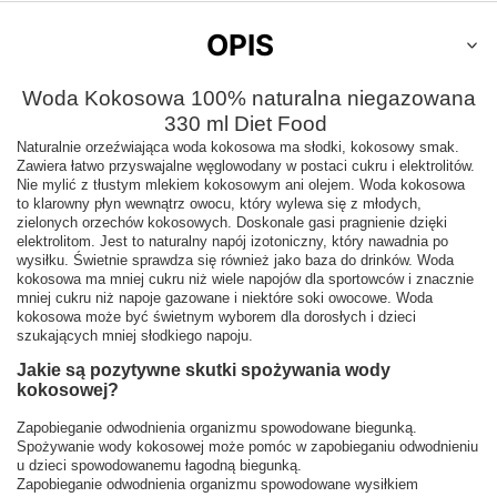
OPIS
Woda Kokosowa 100% naturalna niegazowana
330 ml Diet Food
Naturalnie orzeźwiająca woda kokosowa ma słodki, kokosowy smak.
Zawiera łatwo przyswajalne węglowodany w postaci cukru i elektrolitów.
Nie mylić z tłustym mlekiem kokosowym ani olejem. Woda kokosowa
to klarowny płyn wewnątrz owocu, który wylewa się z młodych,
zielonych orzechów kokosowych. Doskonale gasi pragnienie dzięki
elektrolitom. Jest to naturalny napój izotoniczny, który nawadnia po
wysiłku. Świetnie sprawdza się również jako baza do drinków. Woda
kokosowa ma mniej cukru niż wiele napojów dla sportowców i znacznie
mniej cukru niż napoje gazowane i niektóre soki owocowe. Woda
kokosowa może być świetnym wyborem dla dorosłych i dzieci
szukających mniej słodkiego napoju.
Jakie są pozytywne skutki spożywania wody
kokosowej?
Zapobieganie odwodnienia organizmu spowodowane biegunką.
Spożywanie wody kokosowej może pomóc w zapobieganiu odwodnieniu
u dzieci spowodowanemu łagodną biegunką.
Zapobieganie odwodnienia organizmu spowodowane wysiłkiem